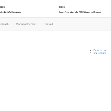
ocke
Halle
raße 18, 79427 Eschbach
Innere Neumatten 13a, 79219 Staufen im Breisgau
teildach
Wohndachfenster
Kontakt
Datenschutz
Impressum