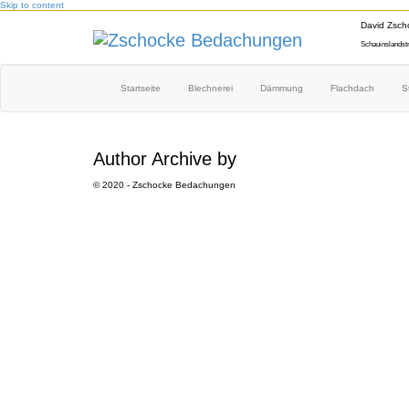
Skip to content
David Zsch
Schauinslandst
Zschocke Bedachungen
Startseite
Blechnerei
Dämmung
Flachdach
S
Author Archive by
© 2020 - Zschocke Bedachungen